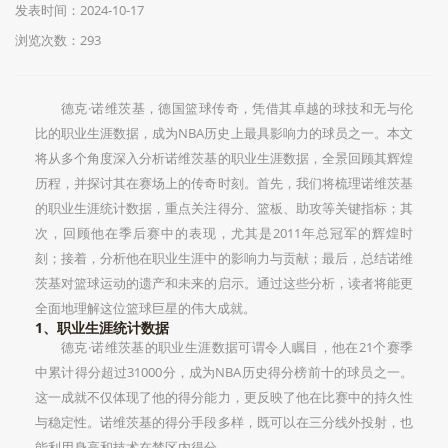
发表时间：2024-10-17
浏览次数：293
德克·诺维茨基，德国篮球传奇，凭借其卓越的球技和无与伦
比的职业生涯数据，成为NBA历史上最具影响力的球员之一。本文
将从多个角度深入分析诺维茨基的职业生涯数据，全景回顾其辉煌
历程，并探讨其在赛场上的传奇时刻。首先，我们将梳理诺维茨基
的职业生涯统计数据，重点关注得分、篮板、助攻等关键指标；其
次，回顾他在季后赛中的表现，尤其是2011年总冠军的辉煌时
刻；接着，分析他在职业生涯中的影响力与贡献；最后，总结诺维
茨基对篮球运动的遗产和未来的启示。通过这些分析，读者将能更
全面地理解这位篮球巨星的伟大成就。
1、职业生涯统计数据
德克·诺维茨基的职业生涯数据可谓令人瞩目，他在21个赛季
中累计得分超过31000分，成为NBA历史得分榜前十的球员之一。
这一成就不仅体现了他的得分能力，更反映了他在比赛中的持久性
与稳定性。诺维茨基的得分手段多样，既可以在三分线外投射，也
能利用身高和技术在禁区内得分。