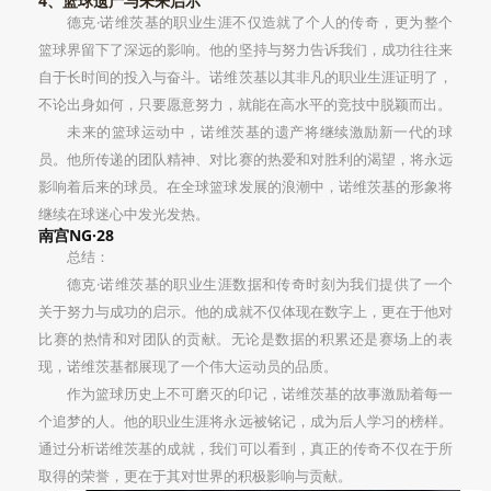
4、篮球遗产与未来启示
德克·诺维茨基的职业生涯不仅造就了个人的传奇，更为整个
篮球界留下了深远的影响。他的坚持与努力告诉我们，成功往往来
自于长时间的投入与奋斗。诺维茨基以其非凡的职业生涯证明了，
不论出身如何，只要愿意努力，就能在高水平的竞技中脱颖而出。
未来的篮球运动中，诺维茨基的遗产将继续激励新一代的球
员。他所传递的团队精神、对比赛的热爱和对胜利的渴望，将永远
影响着后来的球员。在全球篮球发展的浪潮中，诺维茨基的形象将
继续在球迷心中发光发热。
南宫NG·28
总结：
德克·诺维茨基的职业生涯数据和传奇时刻为我们提供了一个
关于努力与成功的启示。他的成就不仅体现在数字上，更在于他对
比赛的热情和对团队的贡献。无论是数据的积累还是赛场上的表
现，诺维茨基都展现了一个伟大运动员的品质。
作为篮球历史上不可磨灭的印记，诺维茨基的故事激励着每一
个追梦的人。他的职业生涯将永远被铭记，成为后人学习的榜样。
通过分析诺维茨基的成就，我们可以看到，真正的传奇不仅在于所
取得的荣誉，更在于其对世界的积极影响与贡献。