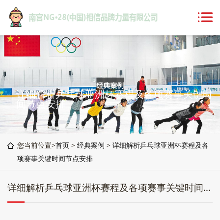
详细解析乒乓球亚洲杯赛程及各项赛事关键时
间节点安排
您当前位置>
首页
>
经典案例
>
详细解析乒乓球亚洲杯赛程及各
项赛事关键时间节点安排
详细解析乒乓球亚洲杯赛程及各项赛事关键时间节点安排