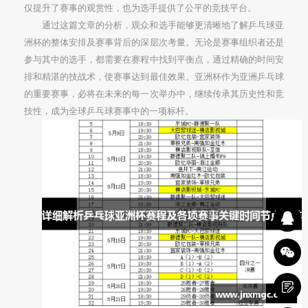
仅提升了赛事的观赏性，也为选手提供了公平的竞技平台。
通过这篇文章的分析，观众和选手能够更清晰地了解乒乓球亚
洲杯的整体安排及赛事背后的深层次考量。无论是赛事组织者还是
参与其中的选手，都需要在赛程中找到平衡点，通过精确的时间安
排和精湛的技战术，使赛事达到最佳效果。亚洲杯作为亚洲乒乓球
的重要赛事，必将在未来的每一次举办中，继续传承其历史性和竞
技性，成为全球乒乓球赛事中的一项标杆。