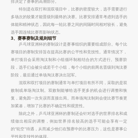
排决定了赛事的高潮部分。
特别是在双打和混双项目中，比赛的密度较大，选手需要进行
多场次的较量才能晋级到最终的决赛。比赛安排通常考虑到选手的
体能和精神状态，因此每一轮比赛之间的间隔时间相对较长，避免
选手因连续比赛而影响状态。
3、赛事赛制及规则细节
乒乓球亚洲杯的赛制设计是赛事组织的重要组成部分。每个比
赛项目的赛制安排旨在提高比赛的公平性和竞技性。通常情况下，
单打项目会采用淘汰制和小组循环制相结合的方式进行。预赛阶
段，选手们会被分成若干个小组，每个小组的前两名晋级到淘汰赛
阶段，最后通过单场淘汰赛决出冠军。
混双和双打项目的赛制通常与单打项目有所不同，采取的是双
败制或单场淘汰制。双败制能够给选手更多的机会进行调整和恢
复，避免因一次失误而直接出局。而单场淘汰制则会使比赛节奏更
加紧凑，增加了比赛的不确定性和观赏性。
除此之外，乒乓球亚洲杯的赛制还会针对选手的世界排名和成
绩做出相应的调整，例如世界排名较高的选手可能会享有一定
的“轮空”待遇，从而减少他们在预赛中的比赛压力，这也是赛事公
平性和竞技性的体现。