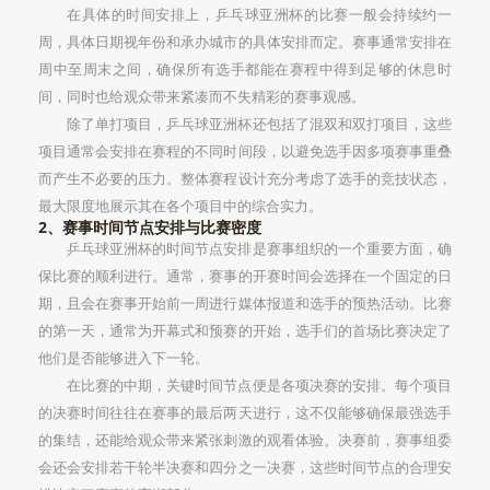
在具体的时间安排上，乒乓球亚洲杯的比赛一般会持续约一
周，具体日期视年份和承办城市的具体安排而定。赛事通常安排在
周中至周末之间，确保所有选手都能在赛程中得到足够的休息时
间，同时也给观众带来紧凑而不失精彩的赛事观感。
除了单打项目，乒乓球亚洲杯还包括了混双和双打项目，这些
项目通常会安排在赛程的不同时间段，以避免选手因多项赛事重叠
而产生不必要的压力。整体赛程设计充分考虑了选手的竞技状态，
最大限度地展示其在各个项目中的综合实力。
2、赛事时间节点安排与比赛密度
乒乓球亚洲杯的时间节点安排是赛事组织的一个重要方面，确
保比赛的顺利进行。通常，赛事的开赛时间会选择在一个固定的日
期，且会在赛事开始前一周进行媒体报道和选手的预热活动。比赛
的第一天，通常为开幕式和预赛的开始，选手们的首场比赛决定了
他们是否能够进入下一轮。
在比赛的中期，关键时间节点便是各项决赛的安排。每个项目
的决赛时间往往在赛事的最后两天进行，这不仅能够确保最强选手
的集结，还能给观众带来紧张刺激的观看体验。决赛前，赛事组委
会还会安排若干轮半决赛和四分之一决赛，这些时间节点的合理安