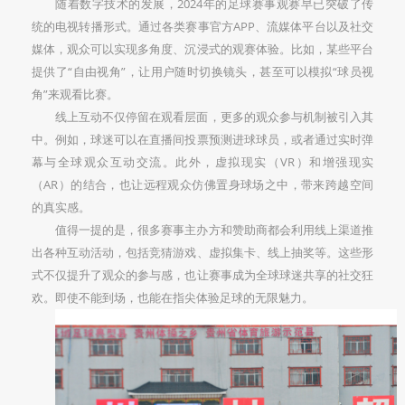
随着数字技术的发展，2024年的足球赛事观赛早已突破了传
统的电视转播形式。通过各类赛事官方APP、流媒体平台以及社交
媒体，观众可以实现多角度、沉浸式的观赛体验。比如，某些平台
提供了“自由视角”，让用户随时切换镜头，甚至可以模拟“球员视
角”来观看比赛。
线上互动不仅停留在观看层面，更多的观众参与机制被引入其
中。例如，球迷可以在直播间投票预测进球球员，或者通过实时弹
幕与全球观众互动交流。此外，虚拟现实（VR）和增强现实
（AR）的结合，也让远程观众仿佛置身球场之中，带来跨越空间
的真实感。
值得一提的是，很多赛事主办方和赞助商都会利用线上渠道推
出各种互动活动，包括竞猜游戏、虚拟集卡、线上抽奖等。这些形
式不仅提升了观众的参与感，也让赛事成为全球球迷共享的社交狂
欢。即使不能到场，也能在指尖体验足球的无限魅力。