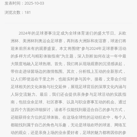
发表时间：2025-10-03
浏览次数：181
2024年的足球赛事注定成为全球体育迷们的盛大节日。从欧
洲杯、美洲杯到奥运会足球赛，再到各大洲际和友谊赛，球迷们将
迎来前所未有的观赛盛宴。本文将围绕“参与2024年足球赛事活动
的多样方式与精彩体验指南”为主题，深入剖析如何在这一年中最
大限度地融入足球热潮。首先，我们将从现场观赛的沉浸感谈起，
带你走进绿茵场边的激情氛围。其次，分析线上互动的全新形式，
让人们即使远在千里之外，也能实时参与其中。接着，文章会介绍
足球相关的文化体验与社交延伸，展现足球背后的深厚文化内涵与
人际交流魅力。最后，我们还会提供亲身参与足球活动的实践指
南，包括业余足球、社区赛事、以及与职业赛事互动的机会。通过
这四个方面的详细探讨，读者不仅能找到最适合自己的参与方式，
还能获得全方位的足球体验。在这场全球性的运动狂欢中，每个人
都能找到属于自己的角色与乐趣，无论是球场欢呼的球迷、网络互
动的观众，还是亲身上场的业余爱好者，足球的魅力都将因你的参