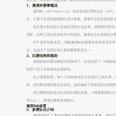
1、澳洲杯赛事概况
澳洲杯（AFC Asian Cup）是由亚洲足球联合会
次，汇聚了亚洲顶级国家队进行角逐。赛事不仅是各国球队
自从澳大利亚加入亚洲足球联合会以来，澳洲杯的举办
冠军，证明了其在亚洲足球中的地位。参赛队伍从最初的少数
对于新手玩家来说，理解澳洲杯的赛事性质和背景非常
注，也成为了世界足球大赛的重要预演之一。
2、比赛结构和规则
澳洲杯的比赛结构较为简单明了，但也包含了一些独特
的四个第三名晋级淘汰赛阶段。
在小组赛阶段，每个小组的每支队伍将进行三场比赛，
球、进球数等规则来决定排名。这样确保了即使是积分相同
淘汰赛阶段则是决定冠军归属的关键。小组赛晋级的1
亮点之一，每场比赛都充满悬念。
南宫NG体育
3、参赛队伍介绍
澳洲杯吸引了来自亚洲各大强国的国家队参赛，包括日