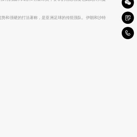
优势和强硬的打法著称，是亚洲足球的传统强队。伊朗和沙特
1