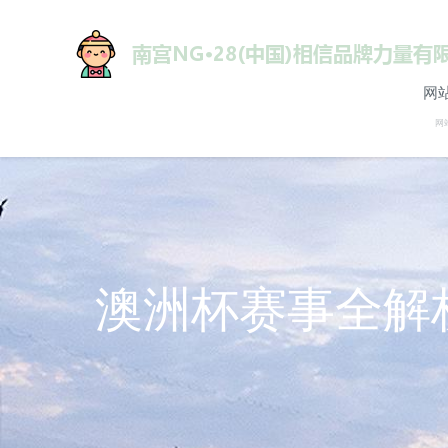
网
网
澳洲杯赛事全解