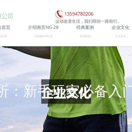
13594780206
运动改变生活，我们陪你一路前行。
站首页
介绍南宫NG·28
经典案例
企业文化
站首页
介绍南宫NG·28
经典案例
企业文化
析：新手玩家必备入