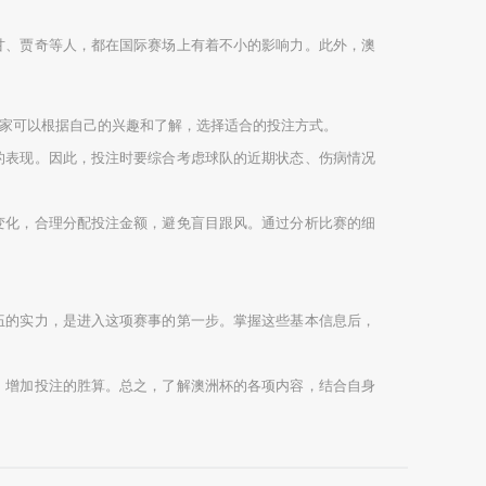
甘、贾奇等人，都在国际赛场上有着不小的影响力。此外，澳
家可以根据自己的兴趣和了解，选择适合的投注方式。
的表现。因此，投注时要综合考虑球队的近期状态、伤病情况
变化，合理分配投注金额，避免盲目跟风。通过分析比赛的细
伍的实力，是进入这项赛事的第一步。掌握这些基本信息后，
，增加投注的胜算。总之，了解澳洲杯的各项内容，结合自身