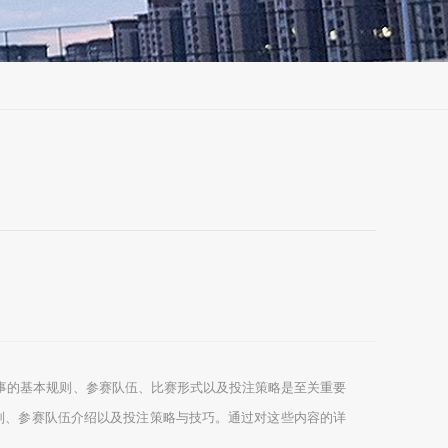
杯赛事的基本规则、参赛队伍、比赛形式以及投注策略是至关重要
则、参赛队伍介绍以及投注策略与技巧。通过对这些内容的详