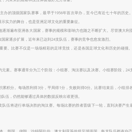
（AFC）主办的顶级国家队赛事，最早于1956年首次举办，至今已有近七十年
展示实力的舞台，也是亚洲足球文化的重要象征。
地逐渐遍布亚洲各大国家，赛事的规模和影响力也随之不断扩大。尽管澳大利
国家逐步扩展，近年来已达到24支队伍，赛事的竞争也愈发激烈。
重要。比赛不仅是一场场精彩的足球竞技，还是各国足球文化和历史的碰撞
的元素。赛事通常分为三个阶段：小组赛、淘汰赛以及决赛。小组赛阶段，24
积累积分。每场胜利得3分，平局得1分，失败则得0分。比赛结束后，小组排
的队伍，仍然能够通过具体的数据反映出谁更强。
6支队伍将进行单场决胜的淘汰赛。每场比赛的胜者晋级下一轮，直到决赛产生
本、韩国、伊朗、沙特阿拉伯、澳大利亚等传统足球强国。每支队伍都有自