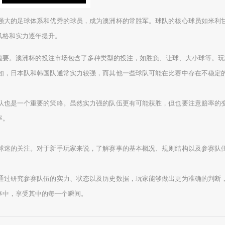
强大的足球体系和优秀的球员，成为澳洲杯的常胜军。球队的核心球员如米利
风格和实力逐年提升。
重要。澳洲杯的投注市场包含了多种类型的投注，如胜负、让球、大小球等。玩
如，日本队和韩国队通常实力较强，而其他一些球队可能在比赛中存在不稳定
队也是一个重要的策略。虽然实力强的队伍更有可能获胜，但也要注意赔率的
率。
球迷的关注。对于新手玩家来说，了解赛事的基本概况、规则结构以及参赛队
通过研究参赛队伍的实力、状态以及历史数据，玩家能够做出更为准确的判断
事中，享受其中的每一个瞬间。