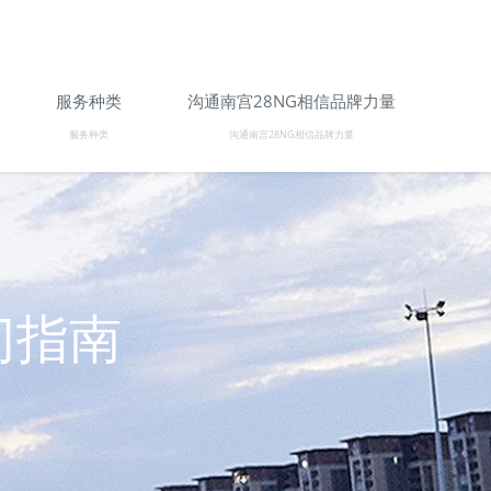
服务种类
沟通南宫28NG相信品牌力量
服务种类
沟通南宫28NG相信品牌力量
门指南