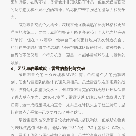
更加流畅。在防守端，尽管他并非顶级防守球员，但他凭借着强硬
的防守态度和不屈不挠的精神，给球队带来了强烈的凝聚力和竞争
力。
威斯布鲁克的个人成长，表现在他逐渐成熟的比赛风格和更加
理性的决策上。过去，威斯布鲁克可能更多依赖于个人能力的突破
和单打，但在2017赛季，他学会了如何更好地为队友创造机会，
如何在关键时刻通过传球和组织来帮助球队取得胜利。这种成长，
使得他不仅仅是一个得分机器，更是一个能够带领球队走向胜利的
领袖。
4、团队与赛季成就：雷霆的坚韧与突破
威斯布鲁克的三双表现和MVP荣誉，虽然是个人的光辉时
刻，但也与雷霆队的整体表现息息相关。虽然雷霆队在常规赛的战
绩并没有达到联盟顶尖水平，但威斯布鲁克的表现无疑让球队保持
了强大的竞争力。2016-17赛季，雷霆队以47胜35负的成绩进入季
后赛，这一成绩显得尤为宝贵，尤其是在球队失去了杜兰特后，威
斯布鲁克几乎靠一己之力扛起了整个球队。
尽管雷霆队在季后赛首轮被休斯顿火箭队淘汰，但威斯布鲁克
的表现依然值得称道。他场均砍下32.5分、7.5个篮板和10.5次助
攻，展现了他的不屈不挠和全能表现。虽然没有赢得总冠军，但威