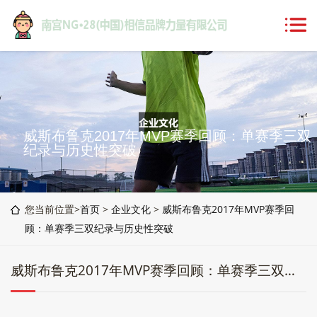
威斯布鲁克2017年MVP赛季回顾：单赛季三双
纪录与历史性突破
您当前位置>
首页
>
企业文化
>
威斯布鲁克2017年MVP赛季回
顾：单赛季三双纪录与历史性突破
威斯布鲁克2017年MVP赛季回顾：单赛季三双纪录与历史性突破