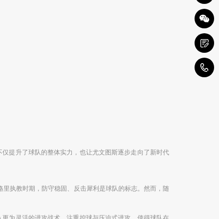
1
不仅提升了球队的整体实力，也让尤文图斯逐步走向了新时代
莱格里执教时期，防守稳固、反击犀利是球队的标志。然而，随
入更为灵活的进攻战术，注重控球与压迫式进攻，使得球队在