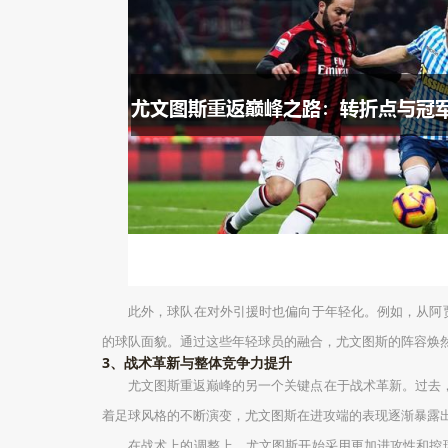
此外，球队在对外引援时也偏向于年轻化。例如，从阿
的球队面貌。通过这些年轻球员的融合，尤文图斯的阵容焕
3、战术革新与整体竞争力提升
尤文图斯重返巅峰的另一个关键点在于战术革新。过去
着足球风格的不断演变，尤文图斯在进攻端的表现逐渐暴露
在战术上的调整上，尤文图斯开始采用更加进攻性和控