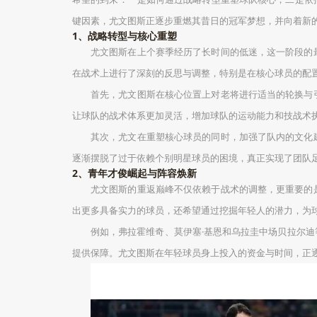
键因素，尤文图斯正逐步重燃其昔日的冠军梦想，并向着新
1、战略转型与核心重塑
尤文图斯在上个赛季经历了长时间的低迷，这一阶段的
在战术上进行了深刻的反思与调整，特别是在核心球员的配
首先，尤文图斯在核心位置上对老将进行适当的轮换与
让球队的战术体系更加灵活，增加球队的运动能力和技战术
其次，尤文在重塑核心球员的同时，加强了队内的文化
逐渐摆脱了过于依赖个别明星球员的困境，真正实现了团队
2、青年才俊崛起与阵容焕新
尤文图斯的重返巅峰不仅依赖于战术的调整，更重要的
出更多具备实力的球员，还希望通过挖掘年轻人的潜力，为
例如，弗拉霍维奇、莫伊塞·基恩和乌拉圭中场贝拉尔
提供保障。尤文图斯在年轻球员身上投入的资金与时间，正