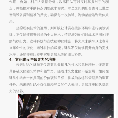
作用。例如，利用大数据分析，教练团队可以实时掌握对手的弱
点，并根据对手的特点调整战术布局。球员之间的配合也可以通过
智能设备得到精准的反馈，确保每一次传球、跑动都能达到最佳效
果。
虚拟现实技术的运用，则可以让球员在模拟环境中进行实战训
练，不仅能够提升球员的个人技术，还能增强他们对战术意图的理
解与执行力。这种科技与竞技精神的结合，将为未来的NBA比赛带
来革命性的变化。通过科技的赋能，球队不仅能够提升自身的竞技
水平，还能够在比赛中实现更加无缝的团队协作。
4、文化建设与领导力的培养
未来NBA的球员不仅需要具备超凡的技术和竞技精神，还需要
具备强大的团队精神和领导力。随着球队文化的不断发展，如何在
球队中培养一种共同的价值观和目标，将成为教练和管理层的重要
任务。未来的NBA不仅仅依赖球员的个人表现，更加注重团队凝聚
力的培养。