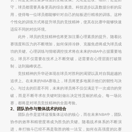
守，球员都需要具备更高的综合素质。科技进步以及数据分析的应
用，使得每一位球员都能够针对自己的短板进行精准的训练。这种
个性化的训练方式将提升球员的竞技精神，使其在比赛中能够快速
适应不同的对抗环境。
此外，球员的竞技精神也将更加注重心理素质的提升。随着比
赛强度和压力的不断增加，如何保持冷静、克服焦虑将成为球员成
功的关键。心理训练与情绪调控技术将在未来的NBA中占据重要地
位。球员不仅需要在技术上不断突破，还需要在心理层面打破限
制，达到巅峰状态。
竞技精神的升华还体现在球员对胜利的渴望以及对自我超越的
追求上。在未来的NBA赛场上，球员将更多地展示他们的韧性与决
心。与过去的巨星不同，未来的球员将不仅仅满足于一次成功的突
破，而是不断寻求在关键时刻做出决定性贡献的机会。每一场比
赛，都将是对球员竞技精神的全面考验。
2、团队协作与整体战术的结合
团队合作是篮球这项集体运动的核心，而在未来NBA中，团队
协作的效率和精密度将成为胜负的关键。随着战术体系的不断演
进，单打独斗已经不再是取胜的唯一法宝，如何在高强度的比赛