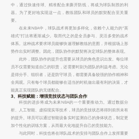
中，通过快速传球、精准配合来撕开防线，将成为球队制胜的利
器。为了更好地实现这一点，教练团队和球员的默契配合至关重
要。
在未来NBA中，球队战术将更加多样化，依赖个人能力的“英
雄式”打法将逐渐减少。取而代之的是全员参与、灵活多变的战术
体系。这种战术要求球员能够快速理解教练的意图，并根据场上形
势作出实时调整。因此，团队协作的默契将决定球队的整体表现。
此外，团队协作的提升也需要从球员的角色意识出发。每位球
员不仅需要知道自己的职责，还需要时刻为团队的利益考虑。无论
是得分手、组织者，还是防守球员，都需要具备较强的协作精神和
全局观。只有每个球员都能够在适当的时机做出最有利的决策，才
能真正实现团队的无缝配合。
3、科技赋能：增强竞技状态与团队合作
科技的进步将成为未来NBA的一个重要推动力。通过数据分
析、人工智能、虚拟现实等技术，球员的竞技状态将得到前所未有
的提升。球员可以通过智能设备实时监测自己的身体状态，制定更
加个性化的训练方案，从而最大化地提升自己的竞技能力。
与此同时，科技也将在球队战术的安排与团队合作上发挥重要