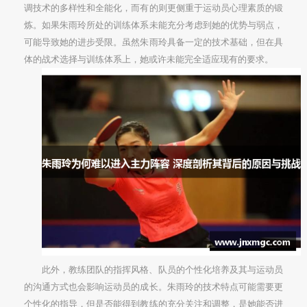
调技术的多样性和全能化，而有的则更侧重于运动员心理素质的锻
炼。如果朱雨玲所处的训练体系未能充分考虑到她的优势与弱点，
可能导致她的进步受限。虽然朱雨玲具备一定的技术基础，但在具
体的战术选择与训练体系上，她或许未能完全适应现有的要求。
此外，教练团队的指挥风格、队员的个性化培养及其与运动员
的沟通方式也会影响运动员的成长。朱雨玲的技术特点可能需要更
个性化的指导，但是否能得到教练的充分关注和调整，是她能否进