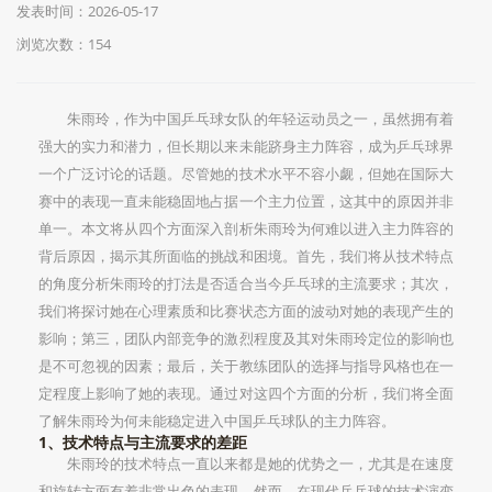
发表时间：2026-05-17
浏览次数：154
朱雨玲，作为中国乒乓球女队的年轻运动员之一，虽然拥有着
强大的实力和潜力，但长期以来未能跻身主力阵容，成为乒乓球界
一个广泛讨论的话题。尽管她的技术水平不容小觑，但她在国际大
赛中的表现一直未能稳固地占据一个主力位置，这其中的原因并非
单一。本文将从四个方面深入剖析朱雨玲为何难以进入主力阵容的
背后原因，揭示其所面临的挑战和困境。首先，我们将从技术特点
的角度分析朱雨玲的打法是否适合当今乒乓球的主流要求；其次，
我们将探讨她在心理素质和比赛状态方面的波动对她的表现产生的
影响；第三，团队内部竞争的激烈程度及其对朱雨玲定位的影响也
是不可忽视的因素；最后，关于教练团队的选择与指导风格也在一
定程度上影响了她的表现。通过对这四个方面的分析，我们将全面
了解朱雨玲为何未能稳定进入中国乒乓球队的主力阵容。
1、技术特点与主流要求的差距
朱雨玲的技术特点一直以来都是她的优势之一，尤其是在速度
和旋转方面有着非常出色的表现。然而，在现代乒乓球的技术演变