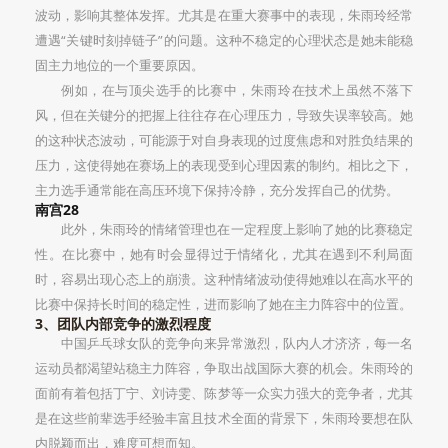
波动，影响其整体发挥。尤其是在重大赛事中的表现，朱雨玲经常
遭遇“关键时刻掉链子”的问题。这种不稳定的心理状态是她未能稳
固主力地位的一个重要原因。
例如，在与顶尖选手的比赛中，朱雨玲在技术上虽然不落下
风，但在关键分的把握上往往存在心理压力，导致失误率较高。她
的这种状态波动，可能源于对自身表现的过度焦虑和对胜负结果的
压力，这使得她在赛场上的表现受到心理因素的制约。相比之下，
主力选手通常能在高压环境下保持冷静，充分发挥自己的优势。
南宫28
此外，朱雨玲的情绪管理也在一定程度上影响了她的比赛稳定
性。在比赛中，她有时会显得过于情绪化，尤其在遇到不利局面
时，容易出现心态上的崩溃。这种情绪波动使得她难以在高水平的
比赛中保持长时间的稳定性，进而影响了她在主力阵容中的位置。
3、团队内部竞争的激烈程度
中国乒乓球女队的竞争向来异常激烈，队内人才济济，每一名
运动员都渴望站稳主力阵容，争取出战国际大赛的机会。朱雨玲的
面前有着包括丁宁、刘诗雯、陈梦等一众实力强大的竞争者，尤其
是在这些前辈选手经验丰富且技术全面的背景下，朱雨玲要想在队
内脱颖而出，难度可想而知。