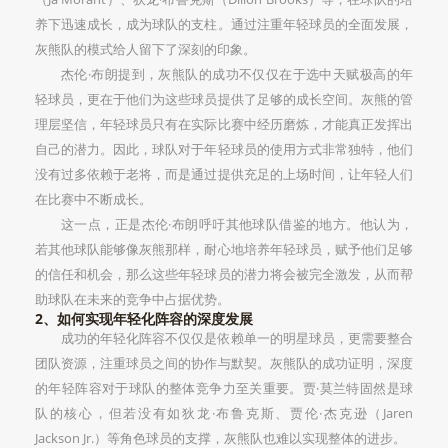
养下迅速成长，成为球队的支柱。通过注重年轻球员的全面发展，
灰熊队的模式给人留下了深刻的印象。
杰伦·布朗提到，灰熊队的成功不仅仅在于选中天赋极高的年
轻球员，更在于他们为这些球员提供了足够的成长空间。灰熊的管
理层坚信，年轻球员只有在实际比赛中经历磨炼，才能真正发挥出
自己的潜力。因此，球队对于年轻球员的使用方式非常独特，他们
没有过多依赖于老将，而是通过提供充足的上场时间，让年轻人们
在比赛中不断成长。
这一点，正是杰伦·布朗呼吁其他球队借鉴的地方。他认为，
若其他球队能够像灰熊那样，耐心地培养年轻球员，赋予他们足够
的信任和机会，那么这些年轻球员的潜力将会被完全激发，从而帮
助球队在未来的竞争中占据优势。
2、如何实现年轻化阵容的深度发展
成功的年轻化阵容不仅仅是依赖单一的明星球员，更需要整合
团队资源，注重球员之间的协作与默契。灰熊队的成功证明，深度
的年轻阵容对于球队的整体竞争力至关重要。贾·莫兰特固然是球
队的核心，但若没有如狄龙·布鲁克斯、贾伦·杰克逊（Jaren
Jackson Jr.）等角色球员的支撑，灰熊队也难以实现整体的进步。