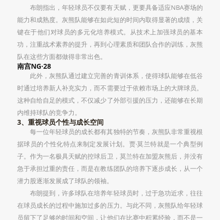
布朗指出，年轻球员不仅要有天赋，更要具备适应NBA赛场的
能力和成熟度。灰熊队能够在如此短的时间内取得显著的成绩，关
键在于他们对球员的多元化培养模式。从技术上加强球员的基本
功，注重战术素养的提升，再到心理素质和团队合作的训练，灰熊
队在这些方面都做得非常出色。
南宫NG·28
此外，灰熊队通过建立完善的青训体系，使得球队能够在低谷
时通过培养新人补充实力，而不需要过于依赖市场上的大牌球员。
这种自给自足的模式，不仅减少了外部引援的压力，还能够在长期
内维持球队的竞争力。
3、重视球员个性与成长空间
每一位年轻球员的成长都有其独特的节奏，灰熊队非常重视根
据球员的个性化特点来制定发展计划。贾·莫兰特就是一个典型例
子。作为一名极具天赋的控球后卫，莫兰特在加盟灰熊后，并没有
急于承担过重的责任，而是在教练团队的培养下逐步成长，从一个
潜力股逐渐发展成了球队的领袖。
布朗提到，许多球队在培养年轻球员时，过于急功近求，往往
在球员成长的过程中施加过多的压力。与此不同，灰熊队给年轻球
员留下了足够的时间和空间，让他们在比赛中积累经验，而不是一