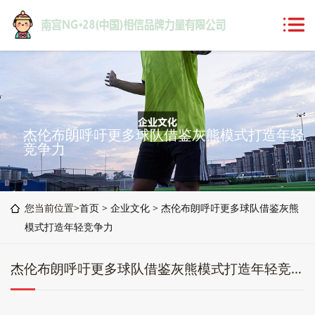
杰伦布朗呼吁更多球队借鉴灰熊模式打造年轻
竞争力
您当前位置>
首页
>
企业文化
>
杰伦布朗呼吁更多球队借鉴灰熊
模式打造年轻竞争力
杰伦布朗呼吁更多球队借鉴灰熊模式打造年轻竞争力