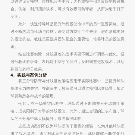
以通过设置掩护、传球配合等手段，为外线投手创造良好的投篮机
会。例如，利用挡拆战术，可以有效吸引防守者，从而为射手打开
空间。
此外，快速传导球是提升外线投篮命中率的另一重要策略。通
过不断的球员移动与传球，迫使对方防守产生失误，进而形成更好
的投篮机会。教练员应强调团队配合的重要性，培养球员的投篮意
识。
结合比赛实际，外线进攻的战术需要不断进行调整与优化。通
过分析比赛录像，发现对手防守的弱点，及时调整进攻战术，以达
到最佳的得分效果。
4、实践与案例分析
将三分球防守与外线进攻策略应用于实际比赛中，是提升球队
整体实力的关键。在训练中，教练员可以通过模拟比赛场景，帮助
球员熟悉各种战术的运用。
例如，在一场关键比赛中，球队通过不断调整三分球防守策
略，成功限制了对手的外线投篮。此外，通过合理的进攻布置，球
队的三分命中率大幅提升，最终赢得比赛。
这些成功案例不仅为球队提供了宝贵的经验，也为其他球队提
供了战术参考。通过对比赛的总结与反思，球队能够不断优化战