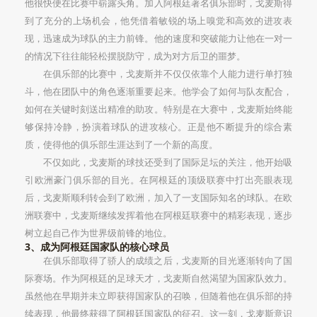
他很快便在比赛中崭露头角。加入阿根廷著名俱乐部时，戈麦斯得
到了充分的上场机会，他凭借着敏锐的场上嗅觉和高效的进攻表
现，迅速成为球队的主力前锋。他的速度和突破能力让他在一对一
的情况下往往能轻松摆脱防守，成为对方后卫的噩梦。
在俱乐部的比赛中，戈麦斯并不仅仅依靠个人能力进行单打独
斗，他在团队中的角色逐渐重要起来。他学会了如何与队友配合，
如何在关键时刻送出精准的助攻。特别是在大赛中，戈麦斯始终能
够保持冷静，扮演着球队的进攻核心。正是他不断提升的综合素
质，使得他的俱乐部生涯达到了一个新的高度。
不仅如此，戈麦斯的球技还受到了国际足坛的关注，他开始吸
引欧洲豪门俱乐部的目光。在阿根廷的顶级联赛中打出亮眼表现
后，戈麦斯顺利转会到了欧洲，加入了一支国际知名的球队。在欧
洲联赛中，戈麦斯继续发挥着他在阿根廷联赛中的精彩表现，逐步
树立起自己作为世界级前锋的地位。
3、成为阿根廷国家队的核心球员
在俱乐部取得了骄人的成绩之后，戈麦斯的目光逐渐转向了国
际赛场。作为阿根廷的足球天才，戈麦斯自然渴望为国家队效力。
虽然他在早期并未立即获得国家队的召唤，但随着他在俱乐部的持
续表现，他最终获得了阿根廷国家队的征召。这一刻，戈麦斯意识