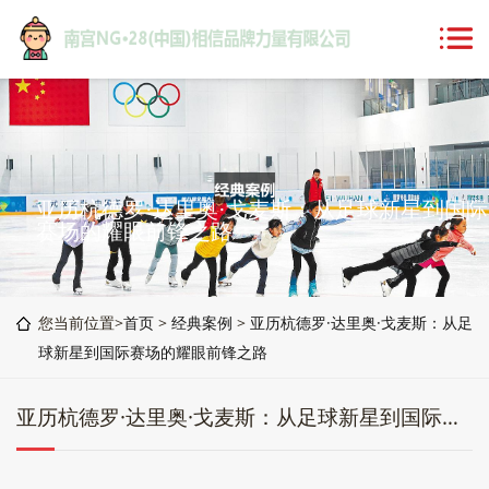
亚历杭德罗·达里奥·戈麦斯：从足球新星到国际
赛场的耀眼前锋之路
您当前位置>
首页
>
经典案例
>
亚历杭德罗·达里奥·戈麦斯：从足
球新星到国际赛场的耀眼前锋之路
亚历杭德罗·达里奥·戈麦斯：从足球新星到国际赛场的耀眼前锋之路