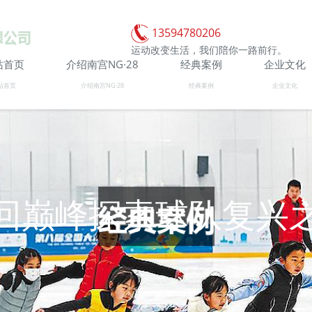
13594780206
运动改变生活，我们陪你一路前行。
站首页
介绍南宫NG·28
经典案例
企业文化
站首页
介绍南宫NG·28
经典案例
企业文化
回巅峰探索球队复兴