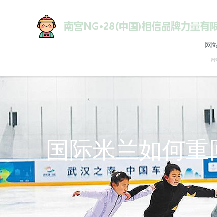
网
网
国际米兰如何重