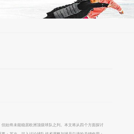
，但始终未能稳居欧洲顶级球队之列。本文将从四个方面探讨
重要；其次，深入讨论球队战术调整与球员引进的关键作用；