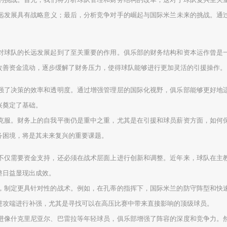
远发展具有战略意义；最后，分析竞争对手的崛起与国际米兰未来的挑战。通
对球队的长远发展起到了至关重要的作用。俱乐部的财务结构和资本运作曾是
改善资金流动，逐步缓解了财务压力，使得球队能够进行更加灵活的引援操作。
强了决策的效率和透明度。通过增强管理层的国际化视野，俱乐部能够更好地
兴奠定了基础。
克服。财务上的自我平衡仍是重中之重，尤其是在引援和球员薪资方面，如何
务困境，将是其未来复兴的重要课题。
不仅需要资金支持，还必须在战术层面上进行创新和调整。近年来，球队在主
整日益显现出成效。
，制定更具针对性的战术。例如，在孔蒂的指挥下，国际米兰的防守阵型和快
进攻端进行补强，尤其是寻找可以在高压比赛中带来直接影响的顶级球员。
进像什克里尼亚尔、巴雷拉等年轻球员，俱乐部增强了阵容的深度和竞争力。