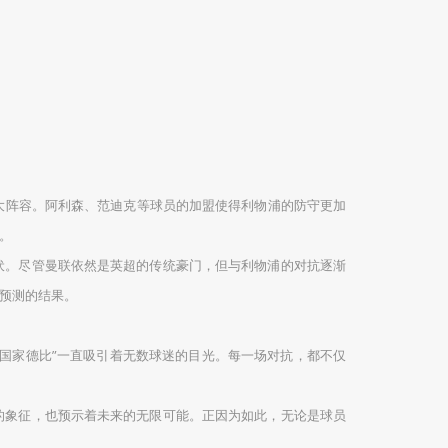
的强大阵容。阿利森、范迪克等球员的加盟使得利物浦的防守更加
。
伏。尽管曼联依然是英超的传统豪门，但与利物浦的对抗逐渐
预测的结果。
国家德比”一直吸引着无数球迷的目光。每一场对抗，都不仅
的象征，也预示着未来的无限可能。正因为如此，无论是球员