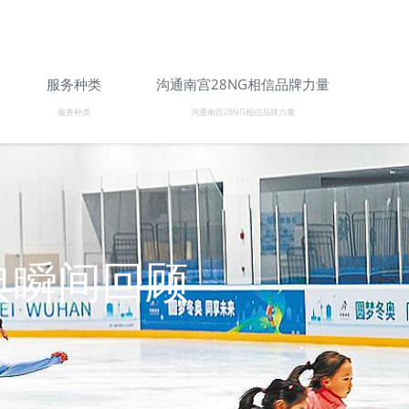
服务种类
沟通南宫28NG相信品牌力量
服务种类
沟通南宫28NG相信品牌力量
典瞬间回顾