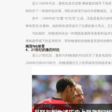
进入1990年代后，曼联在亚历克斯·弗格森的领导下
则经历了一段相对低谷期，球队的表现不如往年那般稳定。
其中，1996年的“红魔”与“红军”之战，无疑是最具
锋埃里克·坎通纳，他的绝杀进球成为了比赛的最大亮点。
与此相对，利物浦则在这一时期面临着阵容更新和战术
弗格森带领下的足球哲学，而利物浦则未能恢复其曾经的辉
南宫NG体育
4、21世纪的激烈对抗
进入21世纪后，曼联与利物浦的对抗经历了更多戏剧
2000年代和2010年代，利物浦通过引入世界级球员和战术