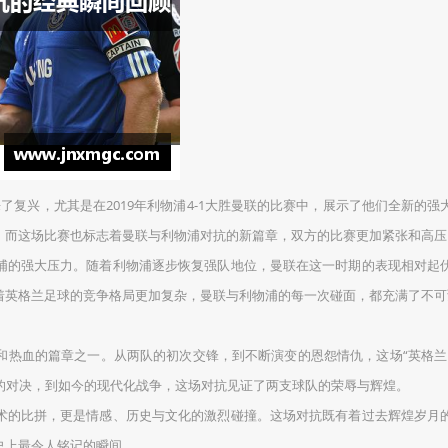
下迎来了复兴，尤其是在2019年利物浦4-1大胜曼联的比赛中，展示了他们全新
。而这场比赛也标志着曼联与利物浦对抗的新篇章，双方的比赛更加紧张和高压
浦的强大压力。随着利物浦逐步恢复强队地位，曼联在这一时期的表现相对起
着英格兰足球的竞争格局更加复杂，曼联与利物浦的每一次碰面，都充满了不可
和热血的篇章之一。从两队的初次交锋，到不断演变的恩怨情仇，这场“英格兰
的对决，到如今的现代化战争，这场对抗见证了两支球队的荣辱与辉煌。
术的比拼，更是情感、历史与文化的激烈碰撞。这场对抗既有着过去辉煌岁月
史上最令人铭记的瞬间。