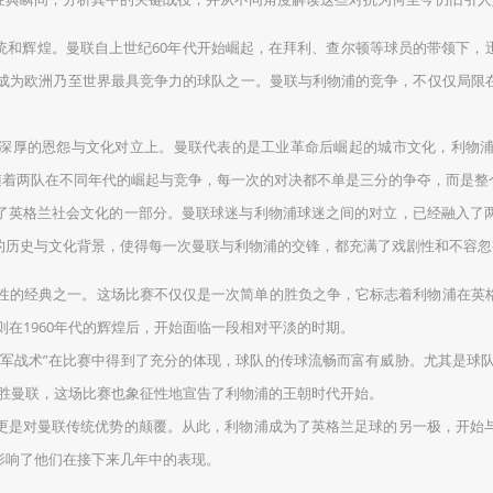
统和辉煌。曼联自上世纪60年代开始崛起，在拜利、查尔顿等球员的带领下，
，成为欧洲乃至世界最具竞争力的球队之一。曼联与利物浦的竞争，不仅仅局
深厚的恩怨与文化对立上。曼联代表的是工业革命后崛起的城市文化，利物
随着两队在不同年代的崛起与竞争，每一次的对决都不单是三分的争夺，而是整
了英格兰社会文化的一部分。曼联球迷与利物浦球迷之间的对立，已经融入了
的历史与文化背景，使得每一次曼联与利物浦的交锋，都充满了戏剧性和不容忽
象征性的经典之一。这场比赛不仅仅是一次简单的胜负之争，它标志着利物浦在
则在1960年代的辉煌后，开始面临一段相对平淡的时期。
红军战术”在比赛中得到了充分的体现，球队的传球流畅而富有威胁。尤其是球
大胜曼联，这场比赛也象征性地宣告了利物浦的王朝时代开始。
更是对曼联传统优势的颠覆。从此，利物浦成为了英格兰足球的另一极，开始
影响了他们在接下来几年中的表现。