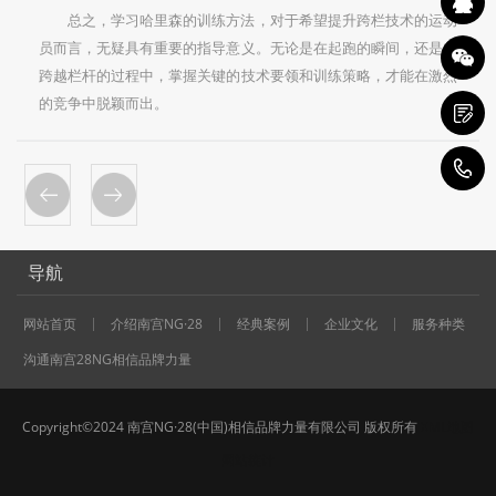
总之，学习哈里森的训练方法，对于希望提升跨栏技术的运动
员而言，无疑具有重要的指导意义。无论是在起跑的瞬间，还是在
跨越栏杆的过程中，掌握关键的技术要领和训练策略，才能在激烈
的竞争中脱颖而出。
1
导航
网站首页
介绍南宫NG·28
经典案例
企业文化
服务种类
沟通南宫28NG相信品牌力量
Copyright©2024 南宫NG·28(中国)相信品牌力量有限公司 版权所有
XML地图
网站统计