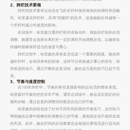
2、跨栏技术要领
跨栏的技术要求运动员在飞跃栏杆时保持身体的协调性和流畅
性。哈里森在跨栏时，采用“高腿跨”的技术，这使她能在跨越每一
个栏杆时减少对速度的影响。
在训练中，哈里森注重跨栏前的准备动作，例如在栏前的步伐
调整。她通常会选择在离栏杆一定距离时开始调整步伐，以确保在
跨越时能够保持适当的速度与重心。
跨栏过程中，哈里森的身体姿态也是一个重要的因素。她在跨
越栏杆时，会保持身体的前倾，这样可以有效减少重心的变化，保
持前进的动力。通过不断的反复训练，她在这方面的技巧已趋于完
美。
3、节奏与速度控制
在100米跨栏中，节奏的掌控直接影响到运动员的整体表现。
哈里森对节奏的把控非常严格，通常在训练中，她会设定固定的步
频和步幅，通过反复的调整找到最适合自己的节奏。
哈里森的训练包括了针对不同栏间距离的节奏练习，这些练习
帮助她在比赛中能够轻松调整自己的节奏，避免因步伐不稳而造成
的失误。此外，她在栏间的步伐数量也会根据比赛情况进行适当的