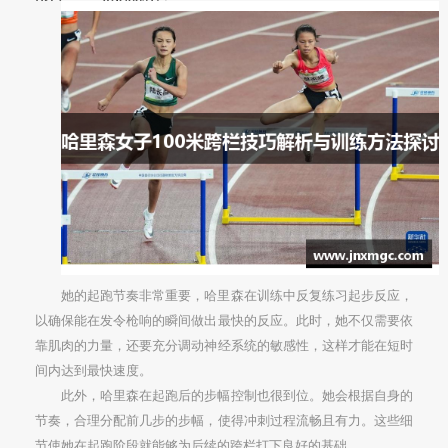
她的起跑节奏非常重要，哈里森在训练中反复练习起步反应，
以确保能在发令枪响的瞬间做出最快的反应。此时，她不仅需要依
靠肌肉的力量，还要充分调动神经系统的敏感性，这样才能在短时
间内达到最快速度。
此外，哈里森在起跑后的步幅控制也很到位。她会根据自身的
节奏，合理分配前几步的步幅，使得冲刺过程流畅且有力。这些细
节使她在起跑阶段就能够为后续的跨栏打下良好的基础。