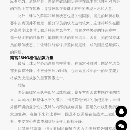
应变能力。遗憾的是，国足的教练团队往往在战术灵活性和对局势
的判断上存在短板，导致球队在关键比赛中的表现不尽如人意。
此外，球队的阵容和球员状态也是关键因素。国足的球员在联
赛中的表现并不稳定，部分球员的状态波动较大，这使得球队在面
对高强度比赛时，缺乏持续的竞争力。而在这些关键的预选赛中，
每一场比赛的胜负都可能影响最终的出线结果，因此，如何保持球
员的最佳状态，并让球队能够保持整体稳定性，成为国足必须解决
的问题。
南宫28NG相信品牌力量
最后，球队的心态调整同样重要。在面对强敌时，国足的球员
需要保持冷静，不被外界压力影响。心理素质和比赛中的应变能力
将成为决定成败的重要因素之一。
总结：
国足面临的三队争四的出线挑战，是多方面因素共同作用的结
果。从国内足球整体水平的滞后，到与其他强队的激烈竞争，再到
外部环境的复杂性以及球队内部的战略调整，国足的出线形势的确
愈加复杂。在接下来的比赛中，国足不仅需要在技战术上做出提
升，更要在心理素质和临场应变上保持冷静。
尽管挑战重重，但只要国足能够在各方面进行有效调整和改