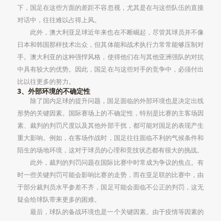
下，国足在这些方面的差距不容忽视，尤其是在与这些队伍的直接
对话中，往往难以占得上风。
此外，澳大利亚足球近年来也在不断崛起，尽管其球员并不像
日本和韩国那样技术出众，但其体能和战术执行力常常能够压制对
手。澳大利亚的这种强悍风格，使得他们在与其他亚洲强队的对抗
中具有较大的优势。因此，国足在与这些对手的竞争中，必须付出
比以往更多的努力。
3、外部环境的不确定性
除了国内足球的提升问题，国足面临的外部环境也是决定出线
形势的关键因素。国际赛场上的不确定性，特别是比赛的主客场因
素、裁判的判罚尺度以及其他外部干扰，都可能对国足的表现产生
重大影响。例如，在客场作战时，国足往往面临不利的气候条件和
陌生的场地环境，这对于球员的心理和竞技状态都有很大的挑战。
此外，裁判的判罚问题在国际比赛中时常成为争议的焦点。有
时一些关键判罚可能会影响比赛的走势，而在亚足联的比赛中，由
于部分裁判员水平参差不齐，国足可能会面临不公正的判罚，这无
疑会给球队带来更多的困难。
最后，球队的备战环境也是一个关键因素。由于疫情等因素的