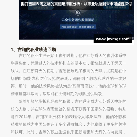
1、吉翔的职业轨迹回顾
吉翔的职业生涯开始于青年时期，他在江苏舜天的青训体系中
崭露头角，凭借过人的技术和扎实的基本功，很快就进入了舜天一
线队。在江苏舜天的初期，吉翔便展现了极高的天赋，尤其是在中
场的组织能力和防守反抢的表现，都得到了教练和球迷的一致好
评。那时，他的技术风格被认为是“聪明而高效”，他的控球和传球
精准度都非常高，常常能在关键时刻为球队提供助攻。
随着年龄的增长和经验的积累，吉翔逐渐成为江苏舜天中场的
核心人物，并在球队表现稳健的情况下获得了国家队的召唤。特别
是在2014年，吉翔在亚洲杯上的表现令人印象深刻，他的冷静和
精准的传球为中国队创造了多个进攻机会，为他赢得了更多的关注
和认可。此时，吉翔的职业生涯似乎正朝着更加光辉的方向发展，