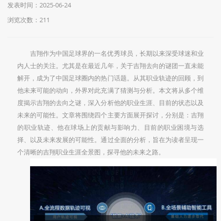
发表时间：2025-06-24
浏览次数：211
吉翔作为中国足球界的一名优秀球员，长期以来深受球迷和业
内人士的关注。尤其是在最近几年，关于吉翔去向的谜团一直未能
解开，成为了中国足球圈内的热门话题。从其职业轨迹的回顾，到
他未来可能的动向，外界对此充满了猜测与分析。本文将从多个维
度揭示吉翔的去向之谜，深入分析他的职业生涯、目前的状态以及
未来的可能性。文章将围绕四个主要方面展开探讨，分别是：吉翔
的职业轨迹、他在球场上的贡献与影响力、目前的职业困境与选
择、以及未来发展的可能性。通过全面的分析，旨在为读者呈现一
个清晰的吉翔职业生涯全景图，探寻他的未来之路。