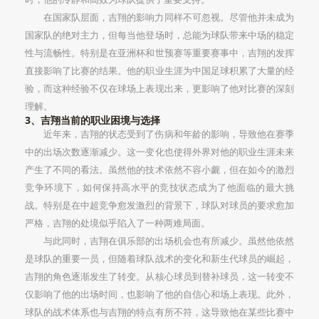
在国家队层面，吉翔的影响力同样不可忽视。尽管他并未成为
国家队的绝对主力，但每当他登场时，总能为球队带来中场的稳定
性与流畅性。特别是在亚洲杯和世预赛等重要赛事中，吉翔的发挥
直接影响了比赛的结果。他的职业生涯为中国足球积累了大量的经
验，而这种经验不仅在球场上表现出来，更影响了他对比赛的深刻
理解。
3、吉翔当前的职业困境与选择
近年来，吉翔的状态受到了伤病和年龄的影响，导致他在赛季
中的出场次数逐渐减少。这一变化也使得外界对他的职业生涯未来
产生了不同的看法。虽然他的技术依然不容小觑，但在如今的激烈
竞争环境下，如何保持高水平的竞技状态成为了他面临的最大挑
战。特别是在中超竞争愈发激烈的背景下，球队对球员的要求愈加
严格，吉翔的处境似乎陷入了一种两难局面。
与此同时，吉翔在俱乐部的出场机会也有所减少。虽然他依然
是球队的重要一员，但随着球队战术的变化和新生代球员的崛起，
吉翔的角色逐渐发生了转变。从核心球员到替补球员，这一转变不
仅影响了他的出场时间，也影响了他的自信心和场上表现。此外，
球队的战术体系也与吉翔的特点有所不符，这导致他在某些比赛中