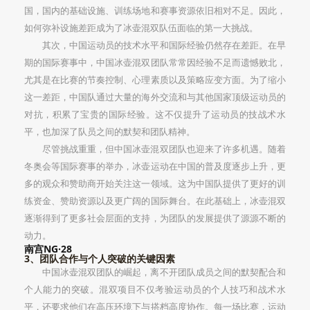
国，国内的基础设施、训练场地和赛事资源依旧相对不足。因此，
如何弥补设施差距成为了冰壶混双队伍面临的第一大挑战。
其次，中国运动员的技术水平和国际经验仍然存在差距。在早
期的国际赛事中，中国冰壶混双团队常常因经验不足而遗憾败北，
尤其是在比赛的节奏控制、心理素质以及策略应变方面。为了缩小
这一差距，中国队通过大量的海外交流和与其他国家顶级运动员的
对抗，积累了宝贵的国际经验。这不仅提升了运动员的技战术水
平，也加深了队员之间的默契和团队精神。
尽管挑战重重，但中国冰壶混双团队也迎来了许多机遇。随着
冬奥会等国际赛事的举办，冰壶运动在中国的普及度逐步上升，更
多的观众和赞助商开始关注这一领域。这为中国队提供了更好的训
练资金、赞助资源以及更广阔的国际舞台。在此基础上，冰壶混双
逐渐得到了更多社会层面的支持，为团队的发展提供了源源不断的
动力。
南宫NG·28
3、团队合作与个人突破的关键因素
中国冰壶混双团队的崛起，离不开团队成员之间的默契配合和
个人能力的突破。混双项目不仅考验运动员的个人技巧和战术水
平，还要求他们在高压环境下与搭档高度协作。每一场比赛，运动