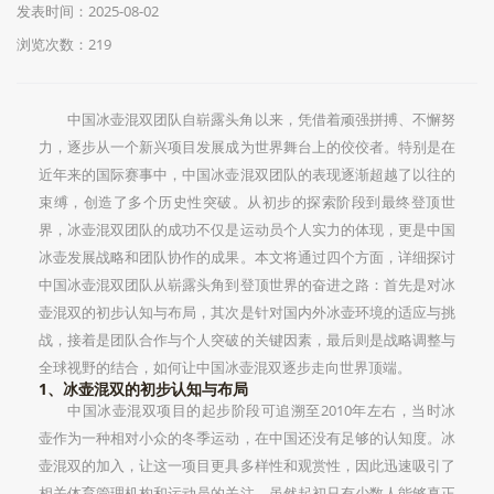
发表时间：2025-08-02
浏览次数：219
中国冰壶混双团队自崭露头角以来，凭借着顽强拼搏、不懈努
力，逐步从一个新兴项目发展成为世界舞台上的佼佼者。特别是在
近年来的国际赛事中，中国冰壶混双团队的表现逐渐超越了以往的
束缚，创造了多个历史性突破。从初步的探索阶段到最终登顶世
界，冰壶混双团队的成功不仅是运动员个人实力的体现，更是中国
冰壶发展战略和团队协作的成果。本文将通过四个方面，详细探讨
中国冰壶混双团队从崭露头角到登顶世界的奋进之路：首先是对冰
壶混双的初步认知与布局，其次是针对国内外冰壶环境的适应与挑
战，接着是团队合作与个人突破的关键因素，最后则是战略调整与
全球视野的结合，如何让中国冰壶混双逐步走向世界顶端。
1、冰壶混双的初步认知与布局
中国冰壶混双项目的起步阶段可追溯至2010年左右，当时冰
壶作为一种相对小众的冬季运动，在中国还没有足够的认知度。冰
壶混双的加入，让这一项目更具多样性和观赏性，因此迅速吸引了
相关体育管理机构和运动员的关注。虽然起初只有少数人能够真正