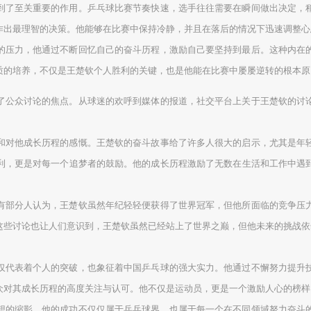
到了至关重要的作用。乒乓球比赛节奏快速，选手往往需要在瞬间做出决定，
作出最理智的决策。他能够在比赛中保持冷静，并且在落后的情况下迅速调整心
的压力，他通过不断回忆自己的奋斗历程，激励自己要坚持到最后。这种内在
质的培养，不仅是王楚钦个人胜利的关键，也是他能在比赛中屡屡逆转的根本原
了公众讨论的焦点。从球迷的欢呼到媒体的报道，社交平台上关于王楚钦的讨
和对他成长历程的感慨。王楚钦的奋斗故事给了许多人很大的启示，尤其是年
利，更是对每一个追梦者的鼓励。他的成长历程激励了无数在生活和工作中遇
有部分人认为，王楚钦虽然年纪轻轻便获得了世界冠军，但他所面临的竞争压
这些讨论也让人们意识到，王楚钦虽然已经站上了世界之巅，但他未来的挑战依
仅代表着个人的突破，也象征着中国乒乓球的强大实力。他通过不懈努力提升
众对其成长历程的高度关注与认可。他不仅是运动员，更是一个激励人心的榜样
想的缩影。他的成功不仅仅属于乒乓球界，也属于每一个在不同领域努力奋斗