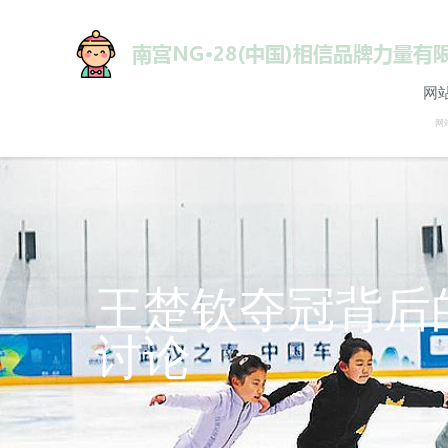
网
网
王楚钦夺冠背后
讨论