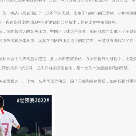
一员，他从小就表现出了与众不同的天赋。出生于1999年的王楚钦，小时候
钦一直在高强度的训练中不断磨砺自己的技术，并在比赛中积累经验。
后，面临着强大的竞争压力。中国乒乓球选手众多，如何脱颖而出成为了王楚
各项技术和身体素质。尤其在与队内顶尖选手的对抗中，王楚钦逐渐找到了自
在国际比赛中的表现愈发稳定，并且不断突破自己。在不断提升的过程中，王楚钦
在孤独训练中的奋斗，是对目标的坚定信念，是一次又一次超越自我的突破。
关键因素之一。作为一名乒乓球运动员，除了天赋和身体素质，如何根据对手