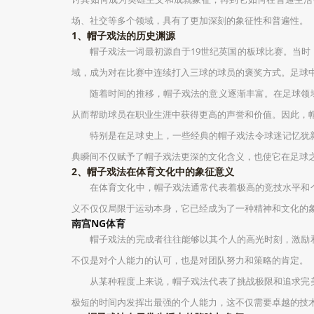
场、社交等多个领域，具有了更加深刻的象征性和普遍性。
1、帽子戏法的历史渊源
帽子戏法一词最初源自于19世纪英国的板球比赛。当
域，成为对在比赛中连续打入三球的球员的褒奖方式。足球
随着时间的推移，帽子戏法的意义逐渐丰富。在足球领
从而帮助球员在职业生涯中获得更高的声誉和价值。因此，
特别是在足球史上，一些经典的帽子戏法令球迷记忆犹
典瞬间不仅赋予了帽子戏法更深的文化含义，也使它在足球
2、帽子戏法在体育文化中的象征意义
在体育文化中，帽子戏法通常代表着极高的竞技水平和
义不仅仅局限于运动本身，它已经成为了一种精神和文化的
南宫NG体育
帽子戏法的完成者往往能够以其个人的高光时刻，激励
不仅是对个人能力的认可，也是对团队努力和策略的肯定。
从某种程度上来说，帽子戏法代表了挑战极限和追求完
极短的时间内发挥出最强的个人能力，这不仅需要卓越的技