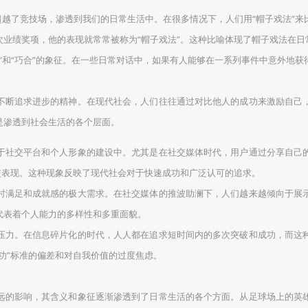
超越了竞技场，渗透到我们的日常生活中。在很多情况下，人们用“帽子戏法”
业绩奖项，他的表现就常常被称为“帽子戏法”。这种比喻体现了帽子戏法在日
”和“巧合”的象征。在一些日常对话中，如果有人能够在一系列事件中意外地
不断追求进步的精神。在现代社会，人们往往通过对比他人的成功来激励自己
是渗透到社会生活的各个层面。
于社交平台和个人形象的建设中。尤其是在社交媒体时代，用户通过分享自己
交表现。这种现象反映了现代社会对于快速成功和广泛认可的追求。
时满足和成就感的极大需求。在社交媒体的推波助澜下，人们越来越倾向于展
代表着个人能力的多样性和多重面貌。
压力。在信息碎片化的时代，人人都在追求短时间内的多次突破和成功，而这
功”标准的偏差和对自我价值的过度焦虑。
远的影响，其含义和象征逐渐渗透到了日常生活的各个方面。从足球场上的英