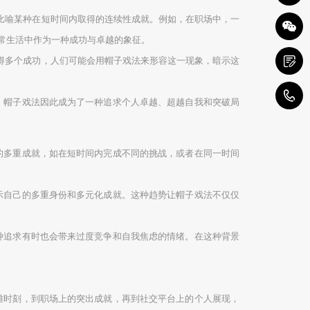
来比喻某种在短时间内取得的连续性成就。例如，在职场中，一
常生活中作为一种成功与卓越的象征。
获得多个成功，人们可能会用帽子戏法来形容这一现象，暗示这
1
，帽子戏法因此成为了一种追求个人卓越、超越自我和突破局
的多重成就，如在短时间内完成不同的挑战，或者在同一时间
示自己的多重身份和多元化成就。这种趋势让帽子戏法不仅仅
种追求有时也会带来过度竞争和自我焦虑的情绪。在这种背景
雄时刻，到职场上的突出成就，再到社交平台上的个人展现，