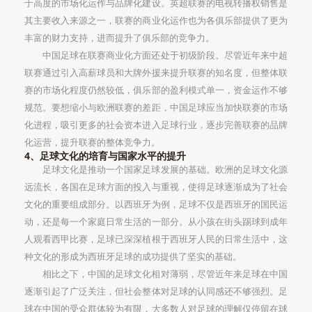
于高度的市场化运作与品牌化建设。英超联赛的电视转播权销售是
其主要收入来源之一，联赛的商业化运作也为各俱乐部提供了更为
丰富的财力支持，进而提升了俱乐部的竞争力。
中国足球在联赛商业化方面还处于初级阶段。尽管近年来中超
联赛通过引入高薪球员和大牌外援来提升联赛的知名度，但整体联
赛的市场化程度仍然较低，俱乐部的盈利模式单一，资金运作不够
规范。要想缩小与欧洲联赛的差距，中国足球应当加快联赛的市场
化进程，吸引更多的社会资本进入足球行业，逐步完善联赛的品牌
化运营，提升联赛的整体竞争力。
4、足球文化的培育与国家水平的提升
足球文化是推动一个国家足球发展的基础。欧洲的足球文化源
远流长，各国在足球方面的投入与重视，使得足球逐渐成为了社会
文化的重要组成部分。以西班牙为例，足球不仅是西班牙的国民运
动，还是每一个家庭日常生活的一部分。从小孩在街头踢球到成年
人观看西甲比赛，足球已深深植根于西班牙人民的日常生活中，这
种文化的形成为西班牙足球的成功提供了坚实的基础。
相比之下，中国的足球文化相对薄弱，尽管近年来足球在中国
逐渐引起了广泛关注，但社会整体对足球的认同感还不够强烈。足
球在中国的受众群体较为有限，大多数人对足球的理解仅停留在球