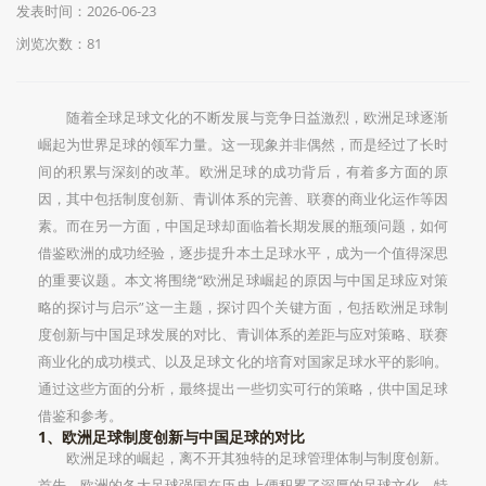
发表时间：2026-06-23
浏览次数：81
随着全球足球文化的不断发展与竞争日益激烈，欧洲足球逐渐
崛起为世界足球的领军力量。这一现象并非偶然，而是经过了长时
间的积累与深刻的改革。欧洲足球的成功背后，有着多方面的原
因，其中包括制度创新、青训体系的完善、联赛的商业化运作等因
素。而在另一方面，中国足球却面临着长期发展的瓶颈问题，如何
借鉴欧洲的成功经验，逐步提升本土足球水平，成为一个值得深思
的重要议题。本文将围绕“欧洲足球崛起的原因与中国足球应对策
略的探讨与启示”这一主题，探讨四个关键方面，包括欧洲足球制
度创新与中国足球发展的对比、青训体系的差距与应对策略、联赛
商业化的成功模式、以及足球文化的培育对国家足球水平的影响。
通过这些方面的分析，最终提出一些切实可行的策略，供中国足球
借鉴和参考。
1、欧洲足球制度创新与中国足球的对比
欧洲足球的崛起，离不开其独特的足球管理体制与制度创新。
首先，欧洲的各大足球强国在历史上便积累了深厚的足球文化，特