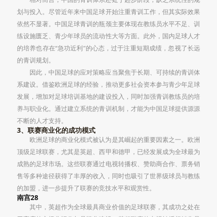
划与投入。尽管近年来中国足球开始注重青训工作，但其实际效果
依然不显著。中国足球青训的瓶颈主要体现在教练员水平不足、训
练设施匮乏、青少年球员的流动性大等方面。此外，国内足球人才
的培养也存在“急功近利”的心态，过于注重短期成绩，忽视了长远
的青训规划。
因此，中国足球的应对策略应当聚焦于长期、可持续的青训体
系建设。借鉴欧洲足球的经验，推动更多社会资本参与青少年足球
发展，增加对足球培训基地的建设投入，同时加强青训教练员的培
养与职业化。通过建立系统的青训机制，才能为中国足球提供源源
不断的人才支持。
3、联赛商业化的成功模式
欧洲足球的商业化模式被认为是其崛起的重要因素之一。欧洲
顶级足球联赛，尤其是英超、西甲和德甲，已经发展成为全球最为
成熟的足球市场。这些联赛通过电视转播权、赞助商合作、票务销
售等多种途径获得了丰厚的收入，同时也吸引了世界级球员与教练
的加盟，进一步提升了联赛的竞技水平和观赏性。
南宫28
其中，英超作为全球最具商业价值的足球联赛，其成功之处在