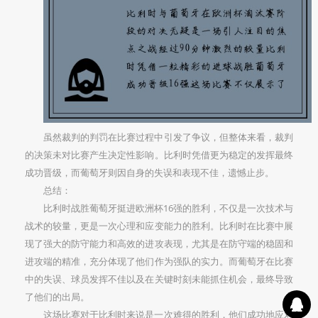
虽然裁判的判罚在比赛过程中引发了争议，但整体来看，裁判
的决策未对比赛产生决定性影响。比利时凭借更为稳定的发挥最终
成功晋级，而葡萄牙则因自身的失误和表现不佳，遗憾止步。
总结：
比利时战胜葡萄牙挺进欧洲杯16强的胜利，不仅是一次技术与
战术的较量，更是一次心理和应变能力的胜利。比利时在比赛中展
现了强大的防守能力和高效的进攻表现，尤其是在防守端的稳固和
进攻端的精准，充分体现了他们作为强队的实力。而葡萄牙在比赛
中的失误、球员发挥不佳以及在关键时刻未能抓住机会，最终导致
了他们的出局。
这场比赛对于比利时来说是一次难得的胜利，他们成功地应对