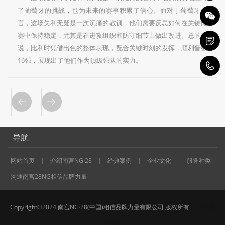
了葡萄牙的挑战，也为未来的赛事积累了信心。而对于葡萄牙而
言，这场失利无疑是一次沉痛的教训，他们需要反思如何在关键比
赛中保持稳定，尤其是在进攻组织和防守细节上做出改进。总的来
说，比利时凭借出色的整体表现，配合关键时刻的发挥，顺利晋级
16强，展现出了他们作为顶级强队的实力。
1
导航
网站首页
介绍南宫NG·28
经典案例
企业文化
服务种类
沟通南宫28NG相信品牌力量
Copyright©2024 南宫NG·28(中国)相信品牌力量有限公司 版权所有
XML地图
网站统计