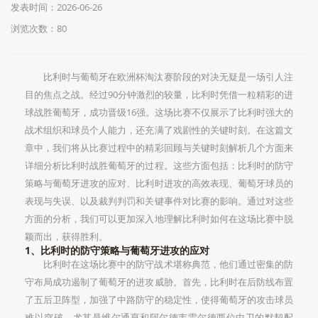
发表时间：2026-06-26
浏览次数：80
比利时与葡萄牙在欧洲杯淘汰赛阶段的对决无疑是一场引人注
目的焦点之战。经过90分钟激烈的较量，比利时凭借一粒精彩的进
球战胜葡萄牙，成功晋级16强。这场比赛不仅展示了比利时强大的
战术组织和球员个人能力，还充满了戏剧性的关键时刻。在这篇文
章中，我们将从比赛过程中的精彩回顾与关键时刻解析几个方面来
详细分析比利时战胜葡萄牙的过程。这些方面包括：比利时的防守
策略与葡萄牙进攻的应对、比利时进攻的高效表现、葡萄牙球员的
表现与失误、以及裁判判罚和关键事件对比赛的影响。通过对这些
方面的分析，我们可以更加深入地理解比利时如何在这场比赛中脱
颖而出，获得胜利。
1、比利时的防守策略与葡萄牙进攻的应对
比利时在这场比赛中的防守战术堪称典范，他们通过密集的防
守布局成功遏制了葡萄牙的进攻威胁。首先，比利时在后防线布置
了五后卫阵型，加强了中路防守的稳定性，使得葡萄牙的攻击球员
难以突破。尤其是维尔通亨和阿尔德韦雷尔德两位中卫的默契配