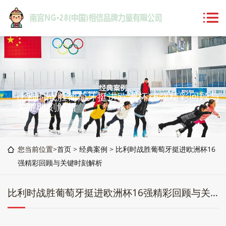
比利时战胜葡萄牙挺进欧洲杯16强精彩回顾与
关键时刻解析
您当前位置>
首页
>
经典案例
>
比利时战胜葡萄牙挺进欧洲杯16
强精彩回顾与关键时刻解析
比利时战胜葡萄牙挺进欧洲杯16强精彩回顾与关键时刻解析