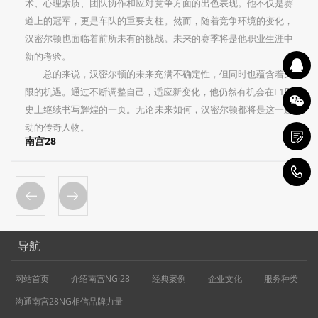
术、心理素质、团队协作和应对竞争方面的出色表现。他不仅是赛
道上的冠军，更是车队的重要支柱。然而，随着竞争环境的变化，
汉密尔顿也面临着前所未有的挑战。未来的赛季将是他职业生涯中
新的考验。
总的来说，汉密尔顿的未来充满不确定性，但同时也蕴含着无
限的机遇。通过不断调整自己，适应新变化，他仍然有机会在F1历
史上继续书写辉煌的一页。无论未来如何，汉密尔顿都将是这一运
动的传奇人物。
南宫28
1
导航
网站首页
介绍南宫NG·28
经典案例
企业文化
服务种类
沟通南宫28NG相信品牌力量