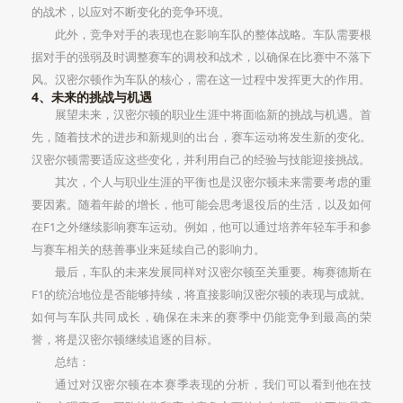
的战术，以应对不断变化的竞争环境。
此外，竞争对手的表现也在影响车队的整体战略。车队需要根
据对手的强弱及时调整赛车的调校和战术，以确保在比赛中不落下
风。汉密尔顿作为车队的核心，需在这一过程中发挥更大的作用。
4、未来的挑战与机遇
展望未来，汉密尔顿的职业生涯中将面临新的挑战与机遇。首
先，随着技术的进步和新规则的出台，赛车运动将发生新的变化。
汉密尔顿需要适应这些变化，并利用自己的经验与技能迎接挑战。
其次，个人与职业生涯的平衡也是汉密尔顿未来需要考虑的重
要因素。随着年龄的增长，他可能会思考退役后的生活，以及如何
在F1之外继续影响赛车运动。例如，他可以通过培养年轻车手和参
与赛车相关的慈善事业来延续自己的影响力。
最后，车队的未来发展同样对汉密尔顿至关重要。梅赛德斯在
F1的统治地位是否能够持续，将直接影响汉密尔顿的表现与成就。
如何与车队共同成长，确保在未来的赛季中仍能竞争到最高的荣
誉，将是汉密尔顿继续追逐的目标。
总结：
通过对汉密尔顿在本赛季表现的分析，我们可以看到他在技