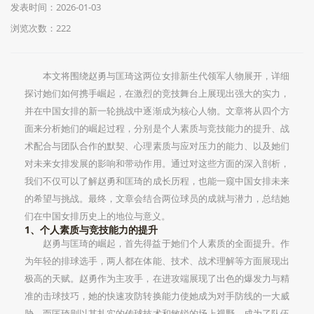
发表时间：2026-01-03
浏览次数：222
本文将围绕赵勇与匡琦这两位女排新生代领军人物展开，详细
探讨她们如何携手崛起，在激烈的竞技舞台上展现出强大的实力，
并在中国女排的新一轮挑战中逐渐成为核心人物。文章将从四个方
面来分析她们的崛起过程，分别是个人素质与竞技能力的提升、战
术配合与团队合作的默契、心理素质与应对压力的能力、以及她们
对未来女排发展的影响和带动作用。通过对这些方面的深入剖析，
我们不仅可以了解赵勇和匡琦的成长历程，也能一窥中国女排未来
的希望与挑战。最终，文章会结合两位球员的成就与潜力，总结她
们在中国女排历史上的地位与意义。
1、个人素质与竞技能力的提升
赵勇与匡琦的崛起，首先得益于她们个人素质的全面提升。作
为年轻的排球选手，两人都在体能、技术、战术理解等方面展现出
极高的天赋。赵勇作为主攻手，在进攻端展现了出色的爆发力与精
准的击球技巧，她的快速攻防转换能力使她成为对手防线的一大威
胁。而匡琦则以其扎实的传球技术和敏锐的场上视野，成为了队伍