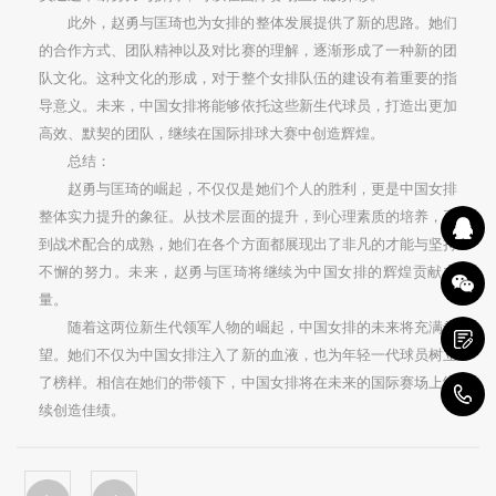
此外，赵勇与匡琦也为女排的整体发展提供了新的思路。她们
的合作方式、团队精神以及对比赛的理解，逐渐形成了一种新的团
队文化。这种文化的形成，对于整个女排队伍的建设有着重要的指
导意义。未来，中国女排将能够依托这些新生代球员，打造出更加
高效、默契的团队，继续在国际排球大赛中创造辉煌。
总结：
赵勇与匡琦的崛起，不仅仅是她们个人的胜利，更是中国女排
整体实力提升的象征。从技术层面的提升，到心理素质的培养，再
到战术配合的成熟，她们在各个方面都展现出了非凡的才能与坚持
不懈的努力。未来，赵勇与匡琦将继续为中国女排的辉煌贡献力
量。
随着这两位新生代领军人物的崛起，中国女排的未来将充满希
望。她们不仅为中国女排注入了新的血液，也为年轻一代球员树立
了榜样。相信在她们的带领下，中国女排将在未来的国际赛场上继
1
续创造佳绩。