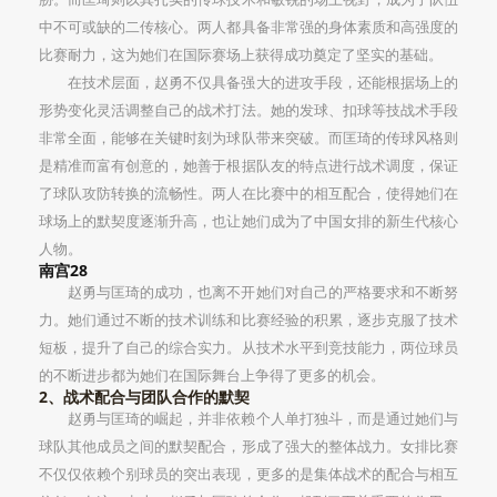
中不可或缺的二传核心。两人都具备非常强的身体素质和高强度的
比赛耐力，这为她们在国际赛场上获得成功奠定了坚实的基础。
在技术层面，赵勇不仅具备强大的进攻手段，还能根据场上的
形势变化灵活调整自己的战术打法。她的发球、扣球等技战术手段
非常全面，能够在关键时刻为球队带来突破。而匡琦的传球风格则
是精准而富有创意的，她善于根据队友的特点进行战术调度，保证
了球队攻防转换的流畅性。两人在比赛中的相互配合，使得她们在
球场上的默契度逐渐升高，也让她们成为了中国女排的新生代核心
人物。
南宫28
赵勇与匡琦的成功，也离不开她们对自己的严格要求和不断努
力。她们通过不断的技术训练和比赛经验的积累，逐步克服了技术
短板，提升了自己的综合实力。从技术水平到竞技能力，两位球员
的不断进步都为她们在国际舞台上争得了更多的机会。
2、战术配合与团队合作的默契
赵勇与匡琦的崛起，并非依赖个人单打独斗，而是通过她们与
球队其他成员之间的默契配合，形成了强大的整体战力。女排比赛
不仅仅依赖个别球员的突出表现，更多的是集体战术的配合与相互