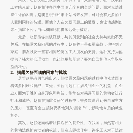
工程结束后，赵鹏和许多同事面临几个月的欠薪问题。面对无法维
持生计的困境，赵鹏意识到如果不站出来发声，可能会有更多的工
人受到同样的待遇。而他个人在欠薪问题上的遭遇，也让他感到如
果不揭露不公，自己和同胞们将永远处于被动。
最后，赵鹏能够突破沉默，与其所受到的社会支持与鼓励不无
关系。在揭露欠薪问题的过程中，赵鹏并不是孤军奋战，他得到了
家庭、朋友以及一些有相同经历的工人朋友的支持。这种支持为他
提供了强大的心理动力，也让他更加坚定了要为自己和他人争取权
益的决心。
2、揭露欠薪面临的困难与挑战
尽管赵鹏有勇气站出来，但揭露欠薪问题的过程中他依然面临
着诸多困难和挑战。首先，欠薪问题往往涉及到企业的利益，而企
业方面为了维护自身形象和利益，常常会对揭露问题的劳动者进行
打压和威胁。赵鹏在揭露欠薪的过程中，曾多次遭遇到来自雇主方
的压力，甚至有企业威胁要将他列入“黑名单”，影响他今后的就业
机会。
其次，赵鹏还面临着法律途径的复杂性。在我国，虽然有相关
的劳动法保护劳动者的权益，但在实际操作中，许多工人对于法律