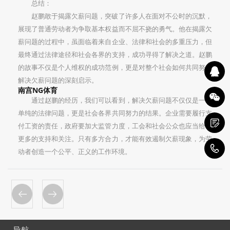
总结：
赵鹏敢于揭露欠薪问题，突破了许多人在面对不公时的沉默，
展现了普通劳动者为争取基本权益而不屈不挠的勇气。他在揭露欠
薪问题的过程中，虽面临着来自企业、法律和社会的多重压力，但
最终通过法律途径和社会各界的支持，成功寻得了解决之道。赵鹏
的故事不仅是个人维权的成功范例，更是对整个社会如何共同努力
解决欠薪问题的深刻启示。
南宫NG体育
通过赵鹏的经历，我们可以看到，解决欠薪问题不仅仅是一个
单纯的法律问题，更是社会各界共同努力的结果。企业需要履行支
付工资的责任，政府要加大监管力度，工会和社会公众也应当给予
更多的支持和关注。只有多方合力，才能有效遏制欠薪现象，为劳
1
动者创造一个公平、正义的工作环境。
导航