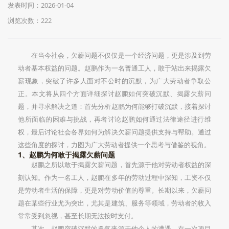
发表时间：2026-01-04
浏览次数：222
在当今社会，欠薪问题不仅仅是一个经济问题，更是涉及到劳
动者基本权益的问题。赵鹏作为一名普通工人，敢于站出来揭露欠
薪现象，突破了许多人面对不公时的沉默，为广大劳动者争取公
正。本文将从四个方面详细探讨赵鹏如何突破沉默、揭露欠薪问
题，并寻求解决之道：首先分析赵鹏为何能够打破沉默，接着探讨
他所面临的困难与挑战，再者讨论赵鹏如何通过法律途径进行维
权，最后讨论社会各界如何为解决欠薪问题提供支持与帮助。通过
这些角度的探讨，力图为广大劳动者提供一个思考与借鉴的视角。
1、赵鹏为何敢于揭露欠薪问题
赵鹏之所以敢于揭露欠薪问题，首先源于他对劳动者权益的深
刻认知。作为一名工人，赵鹏在多年的劳动过程中深知，工资不仅
是劳动者生活的保障，更是对劳动价值的尊重。长期以来，欠薪问
题在某些行业尤为突出，尤其是建筑、服务等领域，劳动者的收入
常常受到忽视，甚至长期无法按时支付。
其次，赵鹏突破沉默的勇气来源于他个人的遭遇。在一次项目