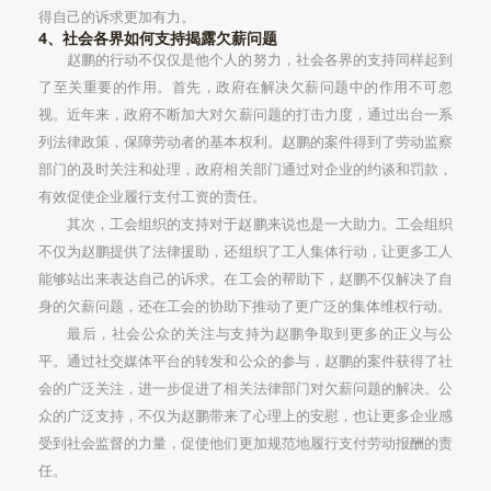
得自己的诉求更加有力。
4、社会各界如何支持揭露欠薪问题
赵鹏的行动不仅仅是他个人的努力，社会各界的支持同样起到
了至关重要的作用。首先，政府在解决欠薪问题中的作用不可忽
视。近年来，政府不断加大对欠薪问题的打击力度，通过出台一系
列法律政策，保障劳动者的基本权利。赵鹏的案件得到了劳动监察
部门的及时关注和处理，政府相关部门通过对企业的约谈和罚款，
有效促使企业履行支付工资的责任。
其次，工会组织的支持对于赵鹏来说也是一大助力。工会组织
不仅为赵鹏提供了法律援助，还组织了工人集体行动，让更多工人
能够站出来表达自己的诉求。在工会的帮助下，赵鹏不仅解决了自
身的欠薪问题，还在工会的协助下推动了更广泛的集体维权行动。
最后，社会公众的关注与支持为赵鹏争取到更多的正义与公
平。通过社交媒体平台的转发和公众的参与，赵鹏的案件获得了社
会的广泛关注，进一步促进了相关法律部门对欠薪问题的解决。公
众的广泛支持，不仅为赵鹏带来了心理上的安慰，也让更多企业感
受到社会监督的力量，促使他们更加规范地履行支付劳动报酬的责
任。